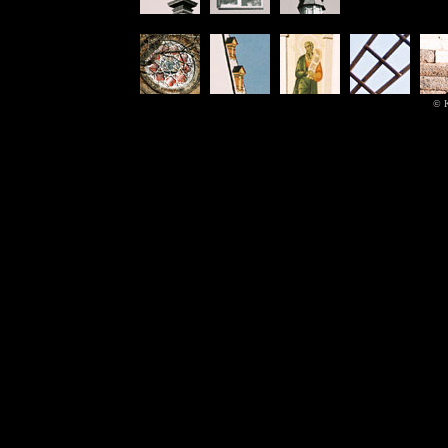
© K
© pa